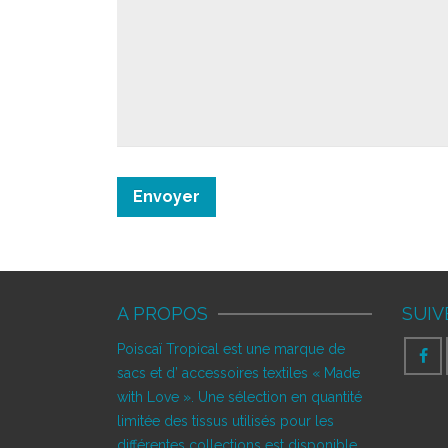
A PROPOS
SUIV
Poiscaï Tropical est une marque de
sacs et d’ accessoires textiles « Made
with Love ». Une sélection en quantité
limitée des tissus utilisés pour les
différentes collections est disponible