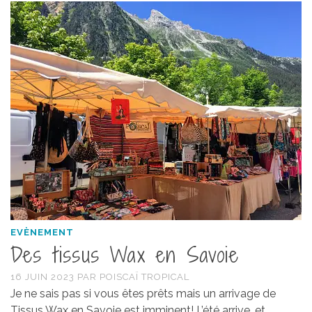
EVÈNEMENT
Des tissus Wax en Savoie
16 JUIN 2023
PAR
POISCAÏ TROPICAL
Je ne sais pas si vous êtes prêts mais un arrivage de
Tissus Wax en Savoie est imminent! L’été arrive, et