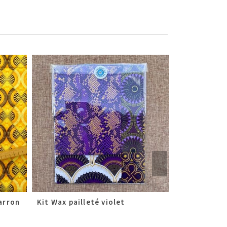
arron
Kit Wax pailleté violet
Kit Wax pail