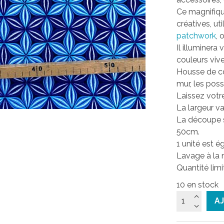
Ce magnifiqu
créatives, ut
patchwork
, 
Il illuminera
couleurs vive
Housse de cou
mur, les poss
Laissez votre
La largeur va
La découpe s
50cm.
1 unité est 
Lavage à la 
Quantité limi
10 en stock
quantité
A
de
Tissu