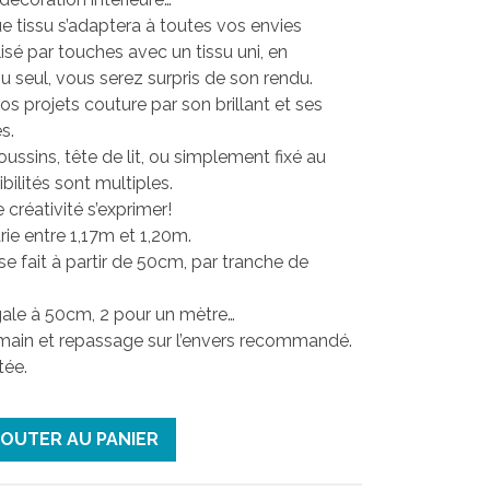
e tissu s’adaptera à toutes vos envies
ilisé par touches avec un tissu uni, en
ou seul, vous serez surpris de son rendu.
 vos projets couture par son brillant et ses
s.
ssins, tête de lit, ou simplement fixé au
ibilités sont multiples.
 créativité s’exprimer!
rie entre 1,17m et 1,20m.
e fait à partir de 50cm, par tranche de
égale à 50cm, 2 pour un mètre…
main et repassage sur l’envers recommandé.
tée.
JOUTER AU PANIER