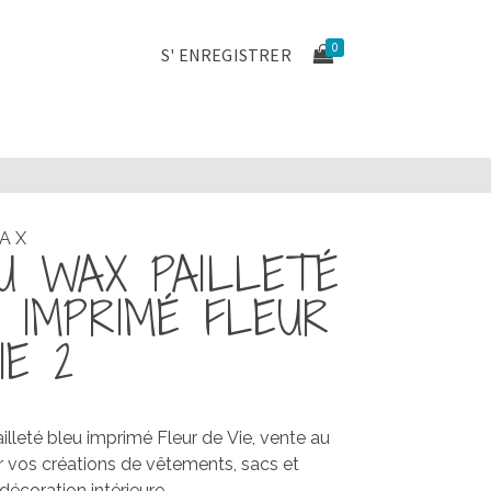
0
S' ENREGISTRER
WAX
U WAX PAILLETÉ
 IMPRIMÉ FLEUR
IE 2
illeté bleu imprimé Fleur de Vie, vente au
 vos créations de vêtements, sacs et
décoration intérieure…