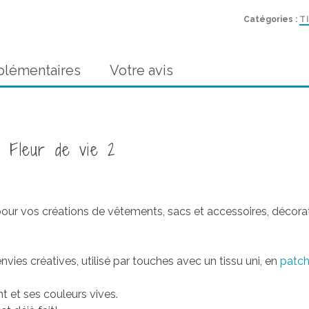
Wax
Catégories :
T
pailleté
bleu
imprimé
plémentaires
Votre avis
Fleur
de
vie
2
é Fleur de vie 2
ur vos créations de vêtements, sacs et accessoires, décorat
vies créatives, utilisé par touches avec un tissu uni, en
patc
nt et ses couleurs vives.