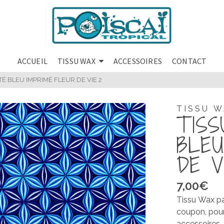
ACCUEIL
TISSU WAX
ACCESSOIRES
CONTACT
TÉ BLEU IMPRIMÉ FLEUR DE VIE 2
TISSU 
TISS
BLEU
DE V
7,00
€
Tissu Wax pa
coupon, pour
accessoires, 