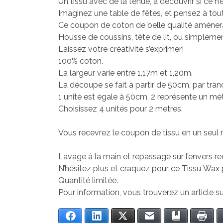
Un tissu avec de la tenue, à découvrir si ce n’e
Imaginez une table de fêtes, et pensez à tout
Ce coupon de coton de belle qualité amènera de
Housse de coussins, tête de lit, ou simplement
Laissez votre créativité s’exprimer!
100% coton.
La largeur varie entre 1,17m et 1,20m.
La découpe se fait à partir de 50cm, par tra
1 unité est égale à 50cm, 2 représente un mèt
Choisissez 4 unités pour 2 mètres.
Vous recevrez le coupon de tissu en un seul 
Lavage à la main et repassage sur l’envers
N’hésitez plus et craquez pour ce Tissu Wax p
Quantité limitée.
Pour information, vous trouverez un article su
Facebook
LinkedIn
Twitter
Email
Bookmark
Prin