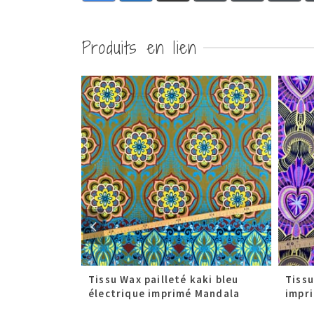
Produits en lien
rouge
Tissu Wax pailleté kaki bleu
Tissu
électrique imprimé Mandala
impr