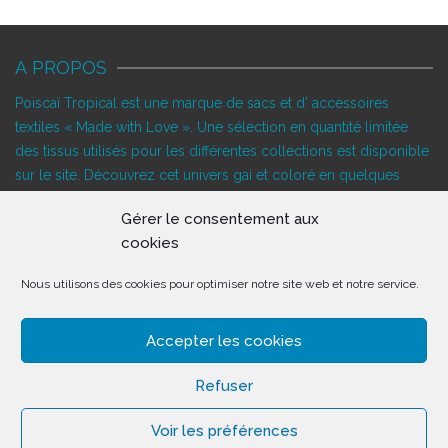
A PROPOS
Poiscaï Tropical est une marque de sacs et d’ accessoires
textiles « Made with Love ». Une sélection en quantité limitée
des tissus utilisés pour les différentes collections est disponible
sur le site. Découvrez cet univers gai et coloré en quelques
clics…
Gérer le consentement aux
SUIVEZ-NOUS!
cookies
Nous utilisons des cookies pour optimiser notre site web et notre service.
DERNIÈRES NOUVELLES
Accepter les cookies
Refuser
Voir les préférences