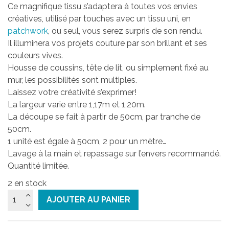
Ce magnifique tissu s’adaptera à toutes vos envies
créatives, utilisé par touches avec un tissu uni, en
patchwork
, ou seul, vous serez surpris de son rendu.
Il illuminera vos projets couture par son brillant et ses
couleurs vives.
Housse de coussins, tête de lit, ou simplement fixé au
mur, les possibilités sont multiples.
Laissez votre créativité s’exprimer!
La largeur varie entre 1,17m et 1,20m.
La découpe se fait à partir de 50cm, par tranche de
50cm.
1 unité est égale à 50cm, 2 pour un mètre…
Lavage à la main et repassage sur l’envers recommandé.
Quantité limitée.
2 en stock
quantité
AJOUTER AU PANIER
de
Tissu