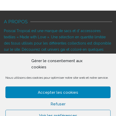
A PROPOS
Poiscaï Tropical est une marque de sacs et d’ accessoires
textiles « Made with Love ». Une sélection en quantité limitée
des tissus utilisés pour les différentes collections est disponible
sur le site. Découvrez cet univers gai et coloré en quelques
clics…
Gérer le consentement aux
SUIVEZ-NOUS!
cookies
Nous utilisons des cookies pour optimiser notre site web et notre service.
DERNIÈRES NOUVELLES
Accepter les cookies
Refuser
Voir les préférences