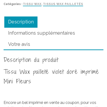
Wax
Catégories :
TISSU WAX
,
TISSUS WAX PAILLETÉS
pailleté
violet
doré
Description
imprimé
Mini
Informations supplémentaires
Fleurs
Votre avis
Description du produit
Tissu Wax pailleté violet doré imprimé
Mini Fleurs
Encore un bel imprimé en vente au coupon, pour vos