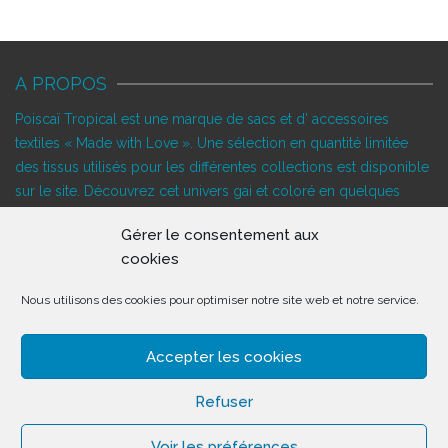
A PROPOS
Poiscaï Tropical est une marque de sacs et d’ accessoires
textiles « Made with Love ». Une sélection en quantité limitée
des tissus utilisés pour les différentes collections est disponible
sur le site. Découvrez cet univers gai et coloré en quelques
clics…
Gérer le consentement aux
SUIVEZ-NOUS!
cookies
Nous utilisons des cookies pour optimiser notre site web et notre service.
DERNIÈRES NOUVELLES
Accepter les cookies
Refuser
Voir les préférences