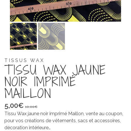
TISSUS WAX
TISSU WAX JAUNE
NOIR IMPRIMÉ
MAILLON
Le
Le
5,00
€
10,00
€
prix
prix
Tissu Wax jaune noir imprimé Maillon, vente au coupon,
initial
actuel
pour vos créations de vêtements, sacs et accessoires,
était :
est :
décoration intérieure…