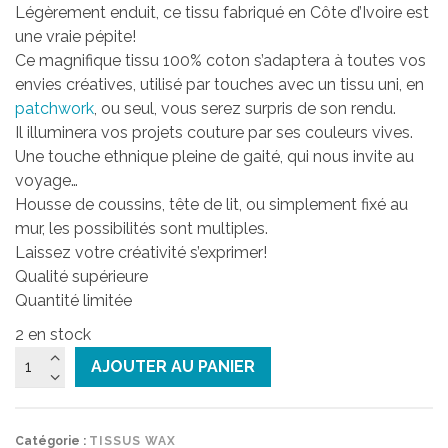
10,00€.
5,00€.
Légèrement enduit, ce tissu fabriqué en Côte d’Ivoire est
une vraie pépite!
Ce magnifique tissu 100% coton s’adaptera à toutes vos
envies créatives, utilisé par touches avec un tissu uni, en
patchwork
, ou seul, vous serez surpris de son rendu.
Il illuminera vos projets couture par ses couleurs vives.
Une touche ethnique pleine de gaité, qui nous invite au
voyage…
Housse de coussins, tête de lit, ou simplement fixé au
mur, les possibilités sont multiples.
Laissez votre créativité s’exprimer!
Qualité supérieure
Quantité limitée
2 en stock
quantité
AJOUTER AU PANIER
de
Tissu
Wax
Catégorie :
TISSUS WAX