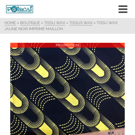
HOME
»
BOUTIQUE
»
TISSU WAX
»
TISSUS WAX
»
TISSU WAX
JAUNE NOIR IMPRIMÉ MAILLON
PROMOTION