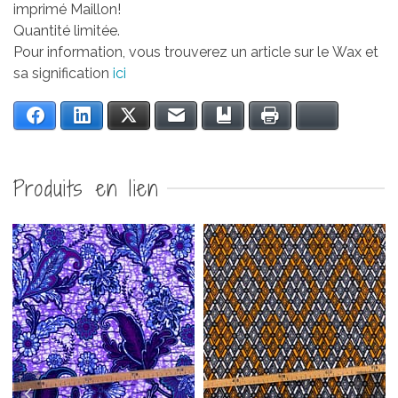
imprimé Maillon!
Quantité limitée.
Pour information, vous trouverez un article sur le Wax et
sa signification
ici
Facebook
LinkedIn
Twitter
Email
Bookmark
Print
Bluesky
Produits en lien