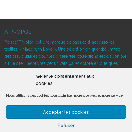
A PROPOS
Poiscaï Tropical est une marque de sacs et d’ accessoires
textiles « Made with Love ». Une sélection en quantité limitée
des tissus utilisés pour les différentes collections est disponible
sur le site. Découvrez cet univers gai et coloré en quelques
clics…
Gérer le consentement aux
SUIVEZ-NOUS!
cookies
Nous utilisons des cookies pour optimiser notre site web et notre service.
DERNIÈRES NOUVELLES
Accepter les cookies
Refuser