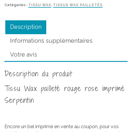
Wax
Catégories :
TISSU WAX
,
TISSUS WAX PAILLETÉS
pailleté
rouge
rose
Description
imprimé
Serpentin
Informations supplémentaires
Votre avis
Description du produit
Tissu Wax pailleté rouge rose imprimé
Serpentin
Encore un bel imprimé en vente au coupon, pour vos