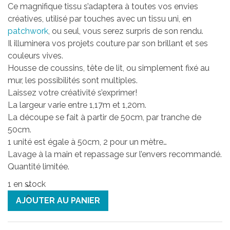
Ce magnifique tissu s’adaptera à toutes vos envies
créatives, utilisé par touches avec un tissu uni, en
patchwork
, ou seul, vous serez surpris de son rendu.
Il illuminera vos projets couture par son brillant et ses
couleurs vives.
Housse de coussins, tête de lit, ou simplement fixé au
mur, les possibilités sont multiples.
Laissez votre créativité s’exprimer!
La largeur varie entre 1,17m et 1,20m.
La découpe se fait à partir de 50cm, par tranche de
50cm.
1 unité est égale à 50cm, 2 pour un mètre…
Lavage à la main et repassage sur l’envers recommandé.
Quantité limitée.
1 en stock
quantité
AJOUTER AU PANIER
de
Tissu